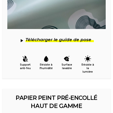
Télécharger le guide de pose
Support
Résiste à
Surface
Résiste à
anti-feu
l’humidité
lavable
la
lumière
PAPIER PEINT PRÉ-ENCOLLÉ
HAUT DE GAMME