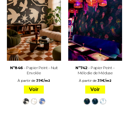
Nº846
– Papier Peint – Nuit
Nº742
– Papier Peint –
Envolée
Mélodie de Méduse
À partir de
39
€
/
À partir de
39
€
/
m2
m2
Voir
Voir