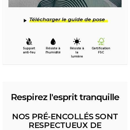
Télécharger le guide de pose
Support
Résiste à
Résiste à
Certification
anti-feu
l’humidité
la
FSC
lumière
Respirez l'esprit tranquille
NOS PRÉ-ENCOLLÉS SONT
RESPECTUEUX DE