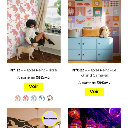
Nº113
– Papier Peint – Tigre
Nº823
– Papier Peint – Le
Grand Carnaval
À partir de
39
€
/
m2
À partir de
39
€
/
m2
Voir
Voir
Nouveau