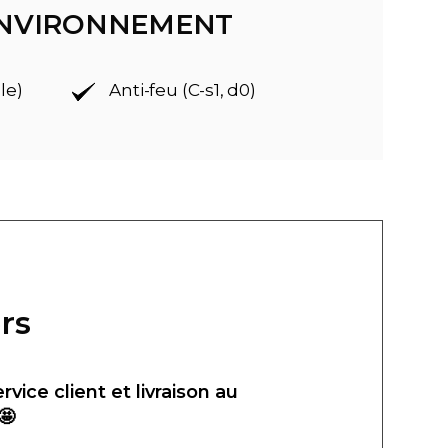
'ENVIRONNEMENT
le)
Anti-feu (C-s1, d0)
rs
ervice client et livraison au
🤩