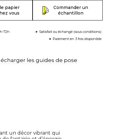
le papier
Commander un
chez vous
échantillon
8h-72h
Satisfait ou échangé (sous conditions)
Paiement en 3 fois disponible
lécharger les guides de pose
éant un décor vibrant qui
 de fantaisie et d’énergie