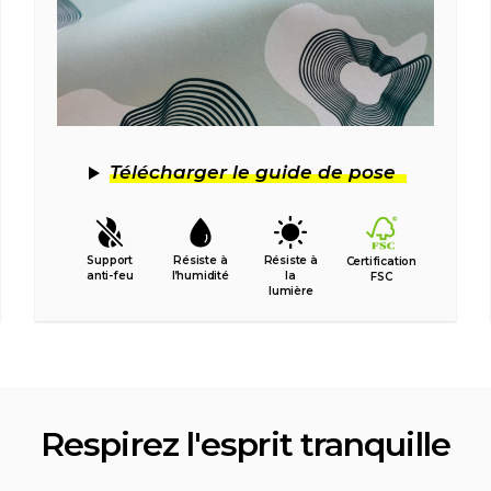
Télécharger le guide de pose
Support
Résiste à
Résiste à
Certification
anti-feu
l’humidité
la
FSC
lumière
Respirez l'esprit tranquille