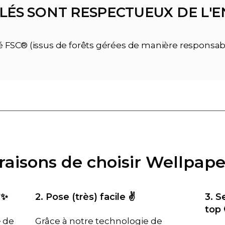
LÉS SONT RESPECTUEUX DE L
ié FSC® (issus de forêts gérées de manière responsab
 raisons de choisir Wellpape
 ✨
2. Pose (très) facile ✌️
3. S
top 
é
de
Grâce à notre technologie de