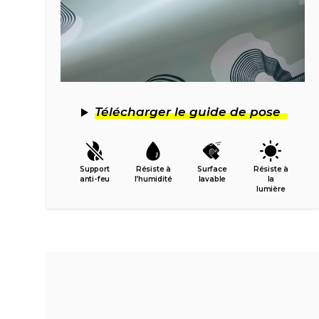
Télécharger le guide de pose
Support
Résiste à
Surface
Résiste à
anti-feu
l’humidité
lavable
la
lumière