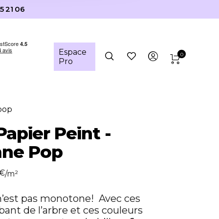
5 21 06
Espace
0
Pro
pop
Papier Peint -
ne Pop
€
/m²
n’est pas monotone!
Avec ces
bant de l’arbre et ces couleurs