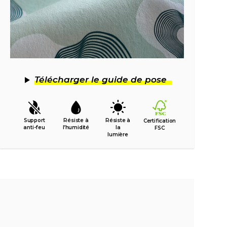
Télécharger le guide de pose
Support
Résiste à
Résiste à
Certification
anti-feu
l’humidité
la
FSC
lumière