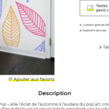
Testez 
peint 
Livraison gratuite 4
Paiement sécurisé
Té
Ajouter aux favoris
Description
p » allie l’éclat de l’automne à l’audace du pop art, cr
uilles stylisées en plusieurs coloris apportent une touche