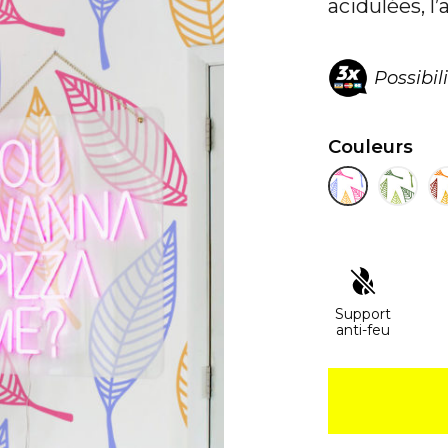
acidulées, l
Possibil
Couleurs
Support
anti-feu