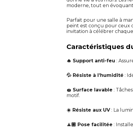
moderne, tout en évoquant 
Parfait pour une salle à ma
peint est conçu pour ceux 
invitation à célébrer chaque
Caractéristiques d
🔥 Support anti-feu
: Assur
💦 Résiste à l’humidité
: I
🧽 Surface lavable
: Tâches
motif.
☀️ Résiste aux UV
: La lumin
🧘🏼 Pose facilitée
: Instal