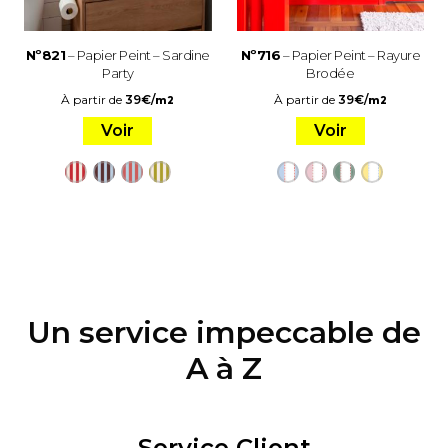
Nº821
– Papier Peint – Sardine
Nº716
– Papier Peint – Rayure
Party
Brodée
À partir de
39
€
/
À partir de
39
€
/
m2
m2
Voir
Voir
Un service impeccable de
A à Z
Service Client