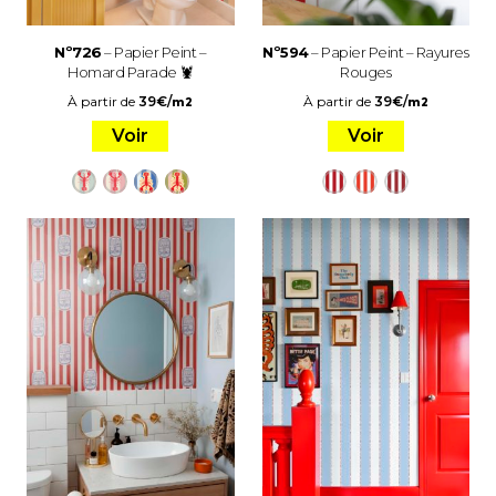
Nº726
– Papier Peint –
Nº594
– Papier Peint – Rayures
Homard Parade 🦞
Rouges
À partir de
39
€
/
À partir de
39
€
/
m2
m2
Voir
Voir