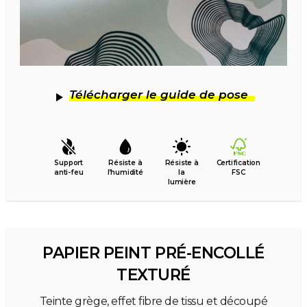
Télécharger le guide de pose
Support
Résiste à
Résiste à
Certification
anti-feu
l’humidité
la
FSC
lumière
PAPIER PEINT PRÉ-ENCOLLÉ
TEXTURÉ
Teinte grège, effet fibre de tissu et découpé