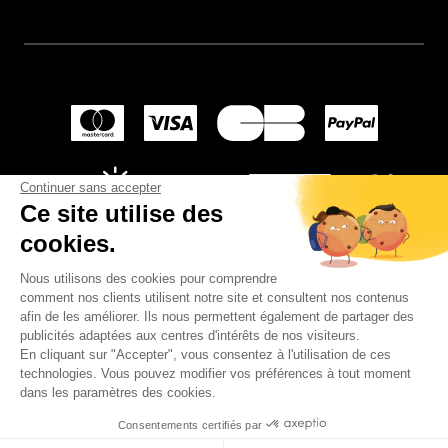
Continuer sans accepter
Ce site utilise des
cookies.
Nous utilisons des cookies pour comprendre
comment nos clients utilisent notre site et consultent nos contenus
afin de les améliorer. Ils nous permettent également de partager des
publicités adaptées aux centres d'intérêts de nos visiteurs.
En cliquant sur "Accepter", vous consentez à l'utilisation de ces
© 2024
Wellpapers
.
technologies. Vous pouvez modifier vos préférences à tout moment
dans les paramètres des cookies.
Consentements certifiés par
PERSONNALISER