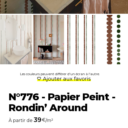
Les couleurs peuvent différer d'un écran à l'autre.
Ajouter aux favoris
N°776 - Papier Peint -
Rondin’ Around
39
€
À partir de
/m²