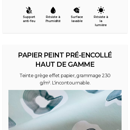
Support
Résiste à
Surface
Résiste à
anti-feu
l’humidité
lavable
la
lumière
PAPIER PEINT PRÉ-ENCOLLÉ
HAUT DE GAMME
Teinte grège effet papier, grammage 230
g/m². L'incontournable.