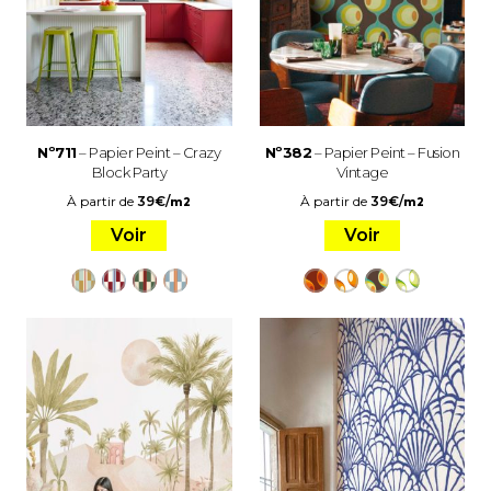
Nº711
– Papier Peint – Crazy
Nº382
– Papier Peint – Fusion
Block Party
Vintage
À partir de
39
€
/
À partir de
39
€
/
m2
m2
Voir
Voir