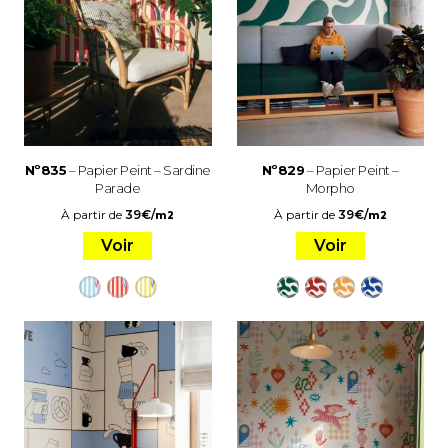
Nº835
– Papier Peint – Sardine
Nº829
– Papier Peint –
Parade
Morpho
À partir de
39
€
/
À partir de
39
€
/
m2
m2
Voir
Voir