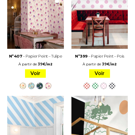
Nº407
– Papier Peint – Tulipe
Nº399
– Papier Peint – Pois
À partir de
39
€
/
À partir de
39
€
/
m2
m2
Voir
Voir