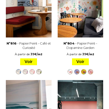
Nº816
– Papier Peint – Café et
Nº804
– Papier Peint –
Curiosité
Dopamine Garden
À partir de
39
€
/
À partir de
39
€
/
m2
m2
Voir
Voir