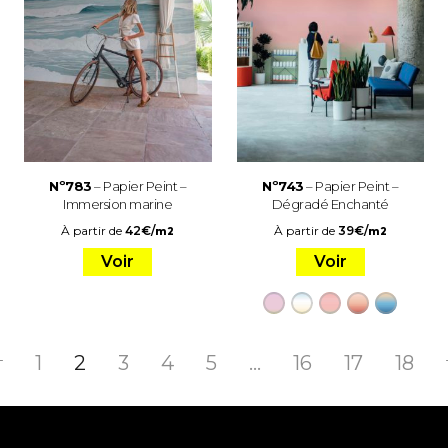
Nº783
– Papier Peint –
Nº743
– Papier Peint –
Immersion marine
Dégradé Enchanté
À partir de
42
€
/
À partir de
39
€
/
m2
m2
Voir
Voir
1
2
3
4
5
…
16
17
18