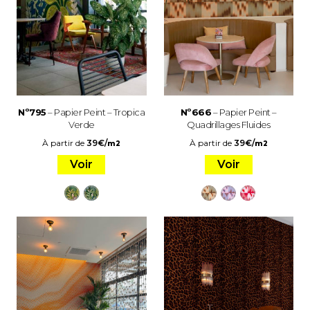
Nº795
– Papier Peint – Tropica
Nº666
– Papier Peint –
Verde
Quadrillages Fluides
À partir de
39
€
/
À partir de
39
€
/
m2
m2
Voir
Voir