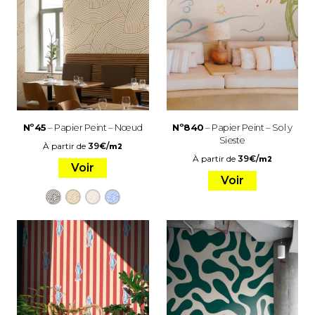
Nº45
– Papier Peint – Nœud
Nº840
– Papier Peint – Sol y
Sieste
À partir de
39
€
/
m2
À partir de
39
€
/
m2
Voir
Voir