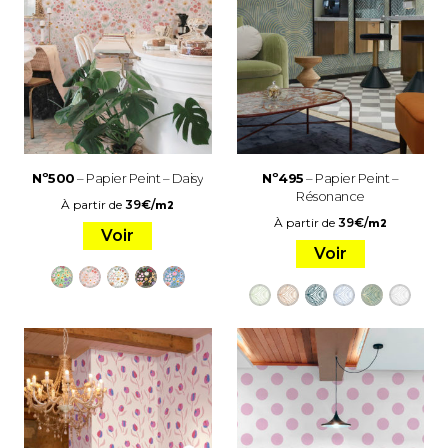
Nº500
– Papier Peint – Daisy
Nº495
– Papier Peint –
Résonance
À partir de
39
€
/
m2
À partir de
39
€
/
m2
Voir
Voir