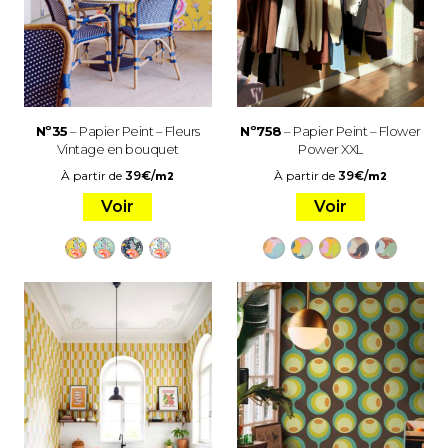
Nº35
– Papier Peint – Fleurs
Nº758
– Papier Peint – Flower
Vintage en bouquet
Power XXL
À partir de
39
€
/
À partir de
39
€
/
m2
m2
Voir
Voir