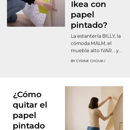
Ikea con
papel
pintado?
La estantería BILLY, la
cómoda MALM, el
mueble alto IVAR… ya
sea para revestir el
BY
CYRINE CHOUK
/
fondo de una librería,
la…
¿Cómo
quitar el
papel
pintado