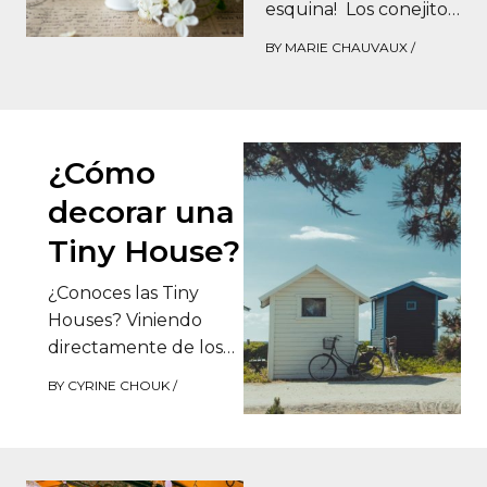
esquina! Los conejitos
se despiertan y salen
BY
MARIE CHAUVAUX
/
de sus madrigueras
para…
¿Cómo
decorar una
Tiny House?
¿Conoces las Tiny
Houses? Viniendo
directamente de los
Estados Unidos, estas
BY
CYRINE CHOUK
/
mini casas se han
convertido en un
modo de…