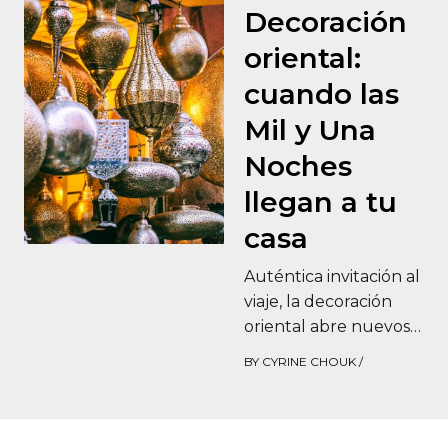
Decoración
oriental:
cuando las
Mil y Una
Noches
llegan a tu
casa
Auténtica invitación al
viaje, la decoración
oriental abre nuevos
horizontes a tu casa.
BY
CYRINE CHOUK
/
¡Descubre nuestros
consejos para un viaje
de…