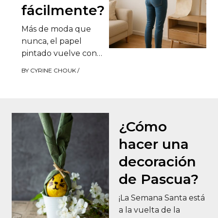
fácilmente?
Más de moda que
nunca, el papel
pintado vuelve con
un aspecto más
BY
CYRINE CHOUK
/
moderno y gráfico
para adornar las
paredes…
¿Cómo
hacer una
decoración
de Pascua?
¡La Semana Santa está
a la vuelta de la