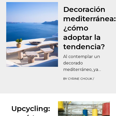
Decoración
mediterránea:
¿cómo
adoptar la
tendencia?
Al contemplar un
decorado
mediterráneo, ya
puedes oír el canto
BY
CYRINE CHOUK
/
de las cigarras y el
sonido de las olas, e…
Upcycling: