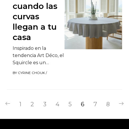
cuando las
curvas
llegan a tu
casa
Inspirado en la
tendencia Art Déco, el
Squircle es un
movimiento
BY
CYRINE CHOUK
/
decorativo en el que
las curvas priman
sobre las…
1
2
3
4
5
6
7
8