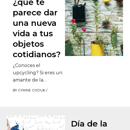
¿qué te
parece dar
una nueva
vida a tus
objetos
cotidianos?
¿Conoces el
upcycling? Si eres un
amante de la
decoración slow y
BY
CYRINE CHOUK
/
quieres dar una
segunda vida a tus
objetos,…
Día de la