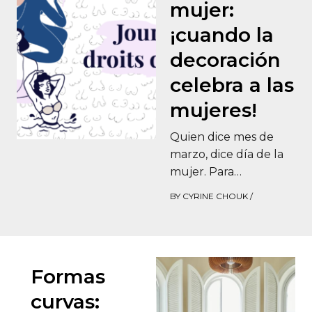
mujer:
¡cuando la
decoración
celebra a las
mujeres!
Quien dice mes de
marzo, dice día de la
mujer. Para
celebrarlo,
BY
CYRINE CHOUK
/
Wellpapers rinde
homenaje a las
mujeres con una…
Formas
curvas: