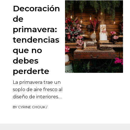
Decoración
de
primavera:
tendencias
que no
debes
perderte
La primavera trae un
soplo de aire fresco al
diseño de interiores.
Es el momento
BY
CYRINE CHOUK
/
perfecto para hacer
limpieza de…