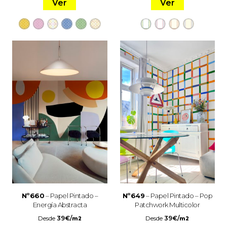
Ver
Ver
Nº660
– Papel Pintado –
Nº649
– Papel Pintado – Pop
Energía Abstracta
Patchwork Multicolor
Desde
39
€
/
Desde
39
€
/
m2
m2