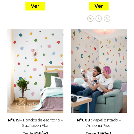
Ver
Ver
Nº619
– Fondos de escritorio –
Nº608
: Papel pintado –
Sueños en Flor
Armonía Píxel
Desde
39
€
/
Desde
39
€
/
m2
m2