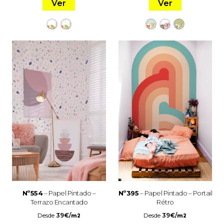
Ver
Ver
Nº554
– Papel Pintado –
Nº395
– Papel Pintado – Portail
Terrazo Encantado
Rétro
Desde
39
€
/
Desde
39
€
/
m2
m2