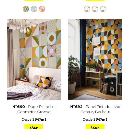
Nº690
– Papel Pintado –
Nº692
– Papel Pintado – Mid
Geometric Groove
Century Bauhaus
Desde
39
€
/
Desde
39
€
/
m2
m2
Ver
Ver