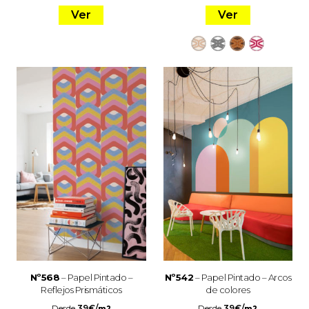
Ver
Ver
Nº568
– Papel Pintado –
Nº542
– Papel Pintado – Arcos
Reflejos Prismáticos
de colores
Desde
39
€
/
Desde
39
€
/
m2
m2