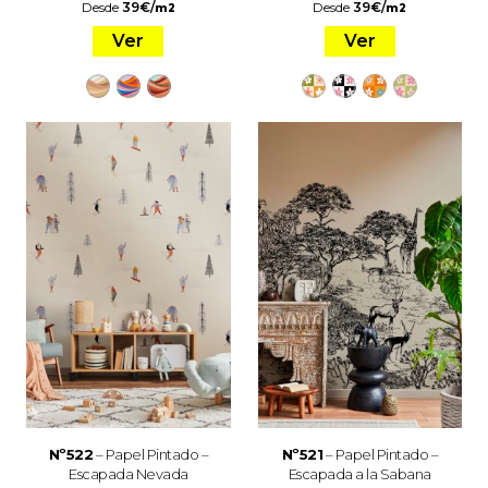
Desde
39
€
/
Desde
39
€
/
m2
m2
Ver
Ver
Nº522
– Papel Pintado –
Nº521
– Papel Pintado –
Escapada Nevada
Escapada a la Sabana