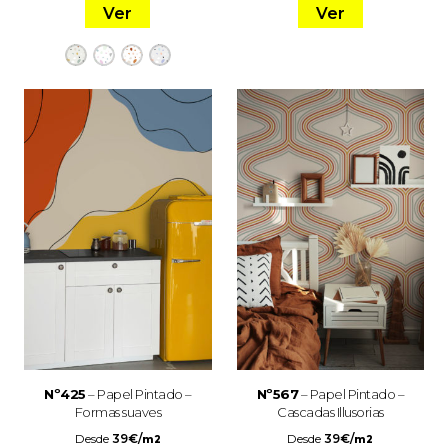
Ver
Ver
Nº425
– Papel Pintado –
Nº567
– Papel Pintado –
Formas suaves
Cascadas Illusorias
Desde
39
€
/
Desde
39
€
/
m2
m2