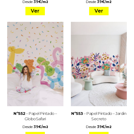
Desde
39
€
/
Desde
39
€
/
m2
m2
Ver
Ver
Nº552
– Papel Pintado –
Nº553
– Papel Pintado – Jardin
GloboSafari
Secreto
Desde
39
€
/
Desde
39
€
/
m2
m2