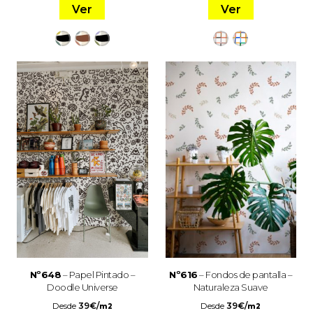
Ver
Ver
Nº648
– Papel Pintado –
Nº616
– Fondos de pantalla –
Doodle Universe
Naturaleza Suave
Desde
39
€
/
Desde
39
€
/
m2
m2