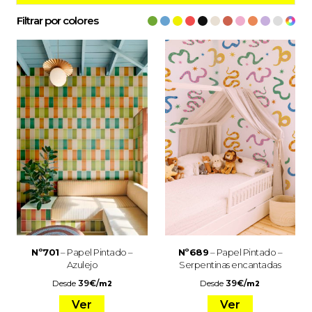
Filtrar por colores
Nº701
– Papel Pintado –
Nº689
– Papel Pintado –
Azulejo
Serpentinas encantadas
Desde
39
€
/
Desde
39
€
/
m2
m2
Ver
Ver