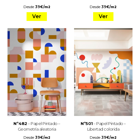
Desde
39
€
/
Desde
39
€
/
m2
m2
Ver
Ver
Nº482
– Papel Pintado –
Nº501
– Papel Pintado –
Geometría aleatoria
Libertad colorida
Desde
39
€
/
Desde
39
€
/
m2
m2