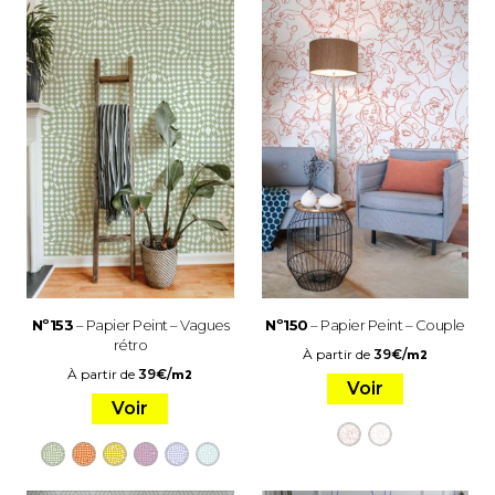
Nº153
– Papier Peint – Vagues
Nº150
– Papier Peint – Couple
rétro
À partir de
39
€
/
m2
À partir de
39
€
/
m2
Voir
Voir