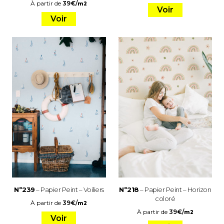
À partir de
39
€
/
m2
Voir
Voir
Nº239
– Papier Peint – Voiliers
Nº218
– Papier Peint – Horizon
coloré
À partir de
39
€
/
m2
À partir de
39
€
/
m2
Voir