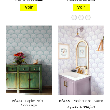
Voir
Voir
Nº245
– Papier Peint –
Nº244
– Papier Peint – Nacre
Coquillage
À partir de
39
€
/
m2