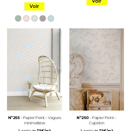
Voir
Voir
Nº255
– Papier Peint – Vagues
Nº250
– Papier Peint –
minimalistes
Cupidon
À partir de
39
€
/
À partir de
39
€
/
m2
m2