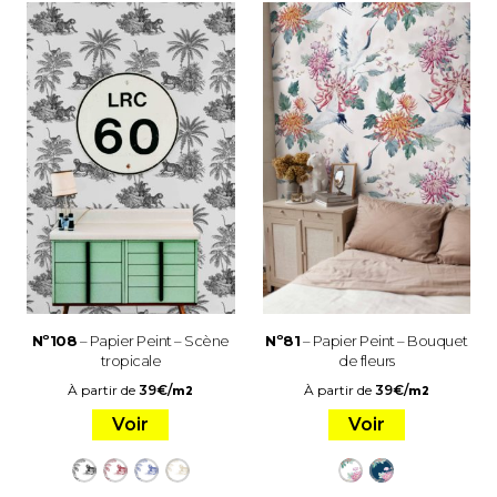
Nº108
– Papier Peint – Scène
Nº81
– Papier Peint – Bouquet
tropicale
de fleurs
À partir de
39
€
/
À partir de
39
€
/
m2
m2
Voir
Voir