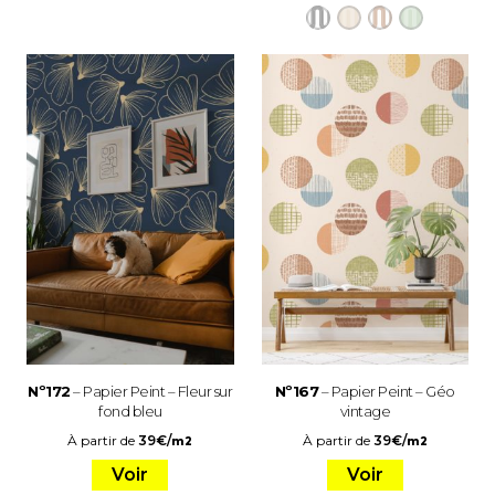
Nº172
– Papier Peint – Fleur sur
Nº167
– Papier Peint – Géo
fond bleu
vintage
À partir de
39
€
/
À partir de
39
€
/
m2
m2
Voir
Voir