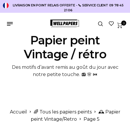
LIVRAISON EN POINT RELAIS OFFERTE - 📞 SERVICE CLIENT 09 78 45
21 06
0
Papier peint
Vintage / rétro
Des motifs d’avant remis au goût du jour avec
notre petite touche. 📻 🌸 ⏮️
Accueil
🌈 Tous les papiers peints
🕰️ Papier
peint Vintage/Retro
Page 5