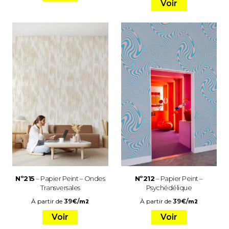
Voir
Nº215
– Papier Peint – Ondes
Nº212
– Papier Peint –
Transversales
Psychédélique
À partir de
39
€
/
À partir de
39
€
/
m2
m2
Voir
Voir