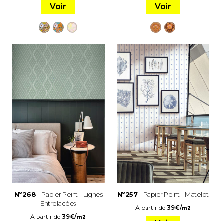
Voir
Voir
Nº268
– Papier Peint – Lignes
Nº257
– Papier Peint – Matelot
Entrelacées
À partir de
39
€
/
m2
À partir de
39
€
/
m2