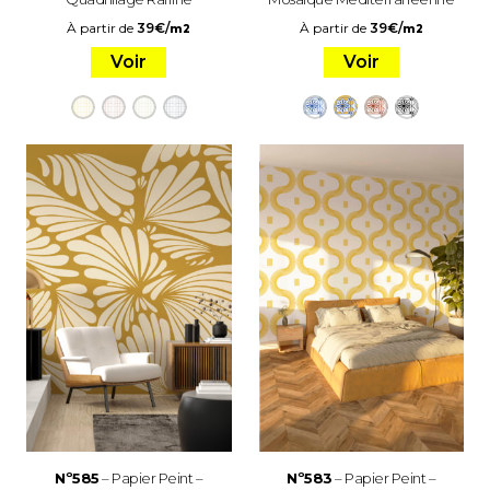
À partir de
39
€
/
À partir de
39
€
/
m2
m2
Voir
Voir
Nº585
– Papier Peint –
Nº583
– Papier Peint –