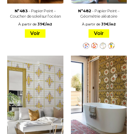
Nº483
– Papier Peint –
Nº482
– Papier Peint –
Coucher de soleil sur l’océan
Géométrie aléatoire
À partir de
39
€
/
À partir de
39
€
/
m2
m2
Voir
Voir