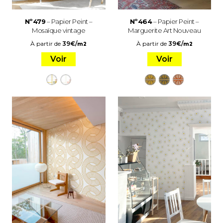
Nº479
– Papier Peint –
Nº464
– Papier Peint –
Mosaïque vintage
Marguerite Art Nouveau
À partir de
39
€
/
À partir de
39
€
/
m2
m2
Voir
Voir