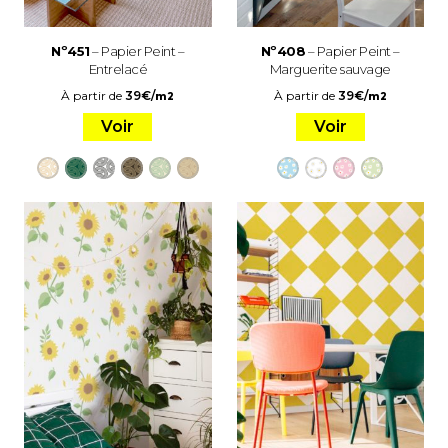
Nº451
– Papier Peint –
Nº408
– Papier Peint –
Entrelacé
Marguerite sauvage
À partir de
39
€
/
À partir de
39
€
/
m2
m2
Voir
Voir