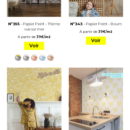
Nº355
– Papier Peint – Thème
Nº343
– Papier Peint – Boum
vue sur mer
À partir de
39
€
/
m2
À partir de
39
€
/
m2
Voir
Voir