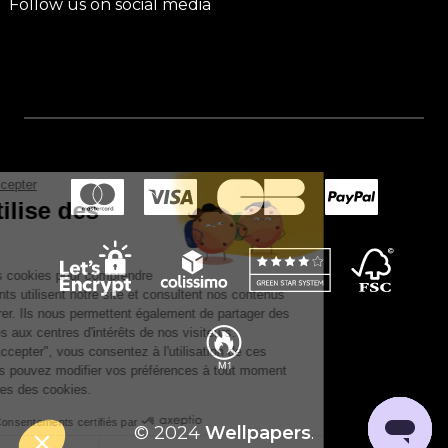
Follow us on social media
Continuer sans accepter
Ce site utilise des
cookies.
Nous utilisons des cookies pour comprendre
comment nos clients utilisent notre site et consultent nos contenus
afin de les améliorer. Ils nous permettent également de partager des
publicités adaptées aux centres d'intérêts de nos visiteurs.
En cliquant sur "Accepter", vous consentez à l'utilisation de ces
technologies. Vous pouvez modifier vos préférences à tout moment
dans les paramètres des cookies.
Consentements certifiés par
© 2024
Wellpapers
.