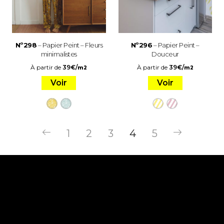
Nº298
– Papier Peint – Fleurs
Nº296
– Papier Peint –
minimalistes
Douceur
À partir de
39
€
/
À partir de
39
€
/
m2
m2
Voir
Voir
1
2
3
4
5