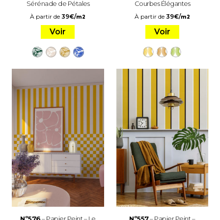
Sérénade de Pétales
Courbes Élégantes
À partir de
39
€
/
À partir de
39
€
/
m2
m2
Voir
Voir
Nº576
– Papier Peint – Le
Nº557
– Papier Peint –