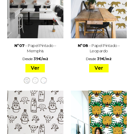
Nº07
– Papel Pintado –
Nº08
– Papel Pintado –
Memphis
Leopardo
Desde
39
€
/
Desde
39
€
/
m2
m2
Ver
Ver