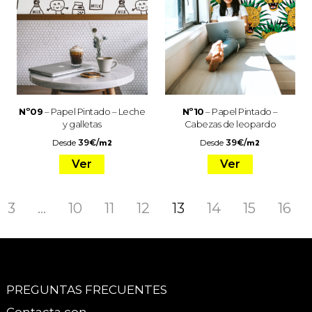
Nº09
– Papel Pintado – Leche
Nº10
– Papel Pintado –
y galletas
Cabezas de leopardo
Desde
39
€
/
Desde
39
€
/
m2
m2
Ver
Ver
3
…
10
11
12
13
14
15
16
PREGUNTAS FRECUENTES