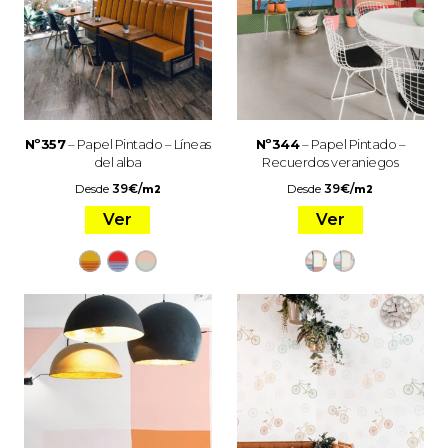
Nº357
– Papel Pintado – Líneas
Nº344
– Papel Pintado –
del alba
Recuerdos veraniegos
Desde
39
€
/
Desde
39
€
/
m2
m2
Ver
Ver