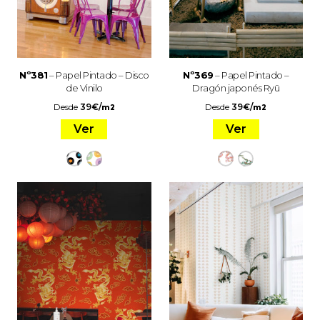
Nº381
– Papel Pintado – Disco
Nº369
– Papel Pintado –
de Vinilo
Dragón japonés Ryū
Desde
39
€
/
Desde
39
€
/
m2
m2
Ver
Ver