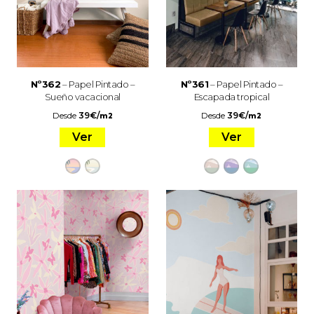
Nº362
– Papel Pintado –
Nº361
– Papel Pintado –
Sueño vacacional
Escapada tropical
Desde
39
€
/
Desde
39
€
/
m2
m2
Ver
Ver