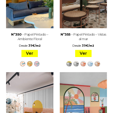
Nº350
– Papel Pintado –
Nº355
– Papel Pintado – Vistas
Ambiente Floral
al mar
Desde
39
€
/
Desde
39
€
/
m2
m2
Ver
Ver