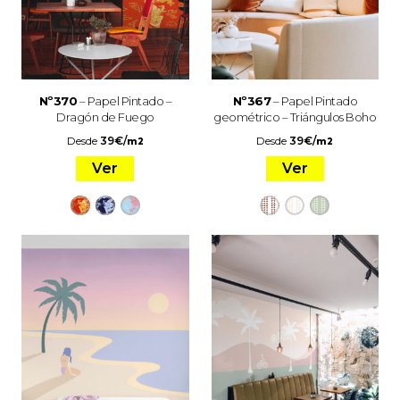
Nº370
– Papel Pintado –
Nº367
– Papel Pintado
Dragón de Fuego
geométrico – Triángulos Boho
Desde
39
€
/
Desde
39
€
/
m2
m2
Ver
Ver