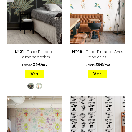
Nº21
– Papel Pintado –
Nº48
– Papel Pintado – Aves
Palmeras bonitas
tropicales
Desde
39
€
/
Desde
39
€
/
m2
m2
Ver
Ver