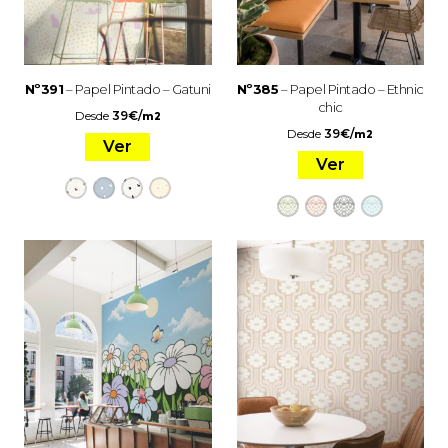
Nº391
– Papel Pintado – Gatuni
Nº385
– Papel Pintado – Ethnic
chic
Desde
39
€
/
m2
Desde
39
€
/
m2
Ver
Ver