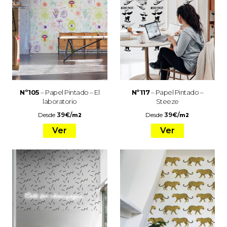
Nº105
– Papel Pintado – El
Nº117
– Papel Pintado –
laboratorio
Steeze
Desde
39
€
/
Desde
39
€
/
m2
m2
Ver
Ver